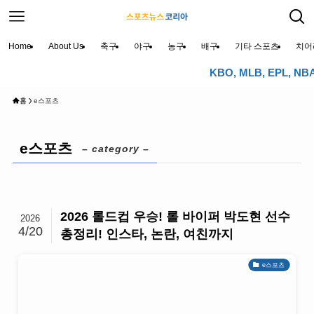
Home
About Us
축구
야구
농구
배구
기타 스포츠
치어
KBO, MLB, EPL, 
홈
e스포츠
e스포츠
– category –
2026 롤드컵 우승! 롤 바이퍼 박도현 선수
2026
4/20
총정리! 인스타, 논란, 여친까지
e스포츠