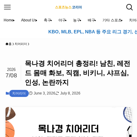
Home
About Us
축구
야구
농구
배구
기타 스포츠
치어
KBO, MLB, EPL, NBA 등 주요 리그 경기, 선수
홈
치어리더
목나경 치어리더 총정리! 남친, 레전
2026
드 몸매 화보, 직캠, 비키니, 샤프심,
7/08
인성, 논란까지
June 3, 2026
July 8, 2026
치어리더