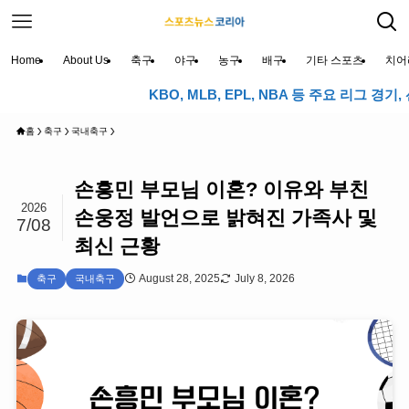
Home
About Us
축구
야구
농구
배구
기타 스포츠
치어
KBO, MLB, EPL, NBA 등 주요 리그 경기, 선수
홈
축구
국내축구
손흥민 부모님 이혼? 이유와 부친
2026
손웅정 발언으로 밝혀진 가족사 및
7/08
최신 근황
August 28, 2025
July 8, 2026
축구
국내축구