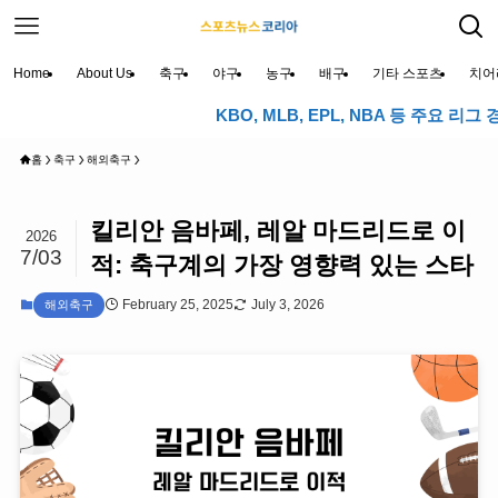
Home
About Us
축구
야구
농구
배구
기타 스포츠
치어
KBO, MLB, EPL, NBA 등 주요 리그 경기
홈
축구
해외축구
킬리안 음바페, 레알 마드리드로 이
2026
7/03
적: 축구계의 가장 영향력 있는 스타
February 25, 2025
July 3, 2026
해외축구